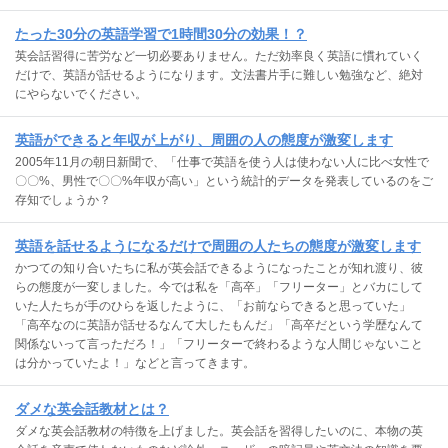
たった30分の英語学習で1時間30分の効果！？
英会話習得に苦労など一切必要ありません。ただ効率良く英語に慣れていく
だけで、英語が話せるようになります。文法書片手に難しい勉強など、絶対
にやらないでください。
英語ができると年収が上がり、周囲の人の態度が激変します
2005年11月の朝日新聞で、「仕事で英語を使う人は使わない人に比べ女性で
〇〇%、男性で〇〇%年収が高い」という統計的データを発表しているのをご
存知でしょうか？
英語を話せるようになるだけで周囲の人たちの態度が激変します
かつての知り合いたちに私が英会話できるようになったことが知れ渡り、彼
らの態度が一変しました。今では私を「高卒」「フリーター」とバカにして
いた人たちが手のひらを返したように、「お前ならできると思っていた」
「高卒なのに英語が話せるなんて大したもんだ」「高卒だという学歴なんて
関係ないって言っただろ！」「フリーターで終わるような人間じゃないこと
は分かっていたよ！」などと言ってきます。
ダメな英会話教材とは？
ダメな英会話教材の特徴を上げました。英会話を習得したいのに、本物の英